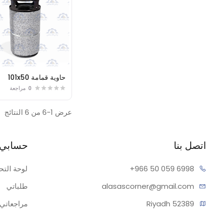
حاوية قمامة 101x50
0
مراجعة
عرض 1-6 من 6 النتائج
اتصل بنا
حسابي
059 6998
+966 50
لوحة التح
alasascorner@gmail.com
طلباتي
52389 Riyadh
مراجعاتي